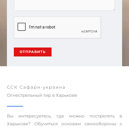
ОТПРАВИТЬ
A
l
t
e
ССК Сафари-украина
r
Огнестрельный тир в Харькове
n
a
t
Вы интересуетесь, где можно пострелять в
i
Харькове? Обучиться основам самообороны с