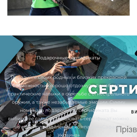
Подарочные сертификаты
Порадуйте своих родных и близких прекрасной
возможностью хорошо отдохнуть, приобрести
практические навыки в стрельбе с огнестрельного
оружия, а также незабываемые эмоции. Сумму
номинала подарочного сертификата Вы
выбиратее сами. Использовать сертификат можно
во всех подразделениях компании «Сафари-
Украина»