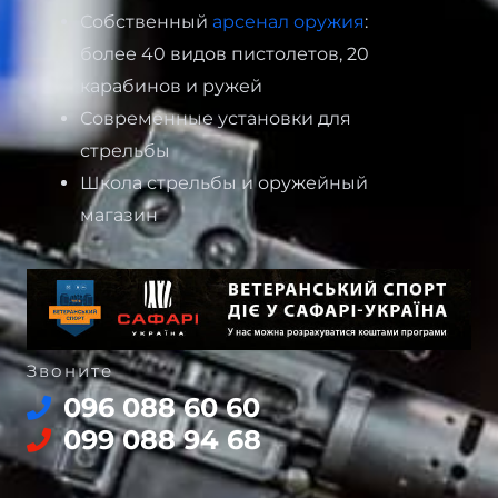
Собственный
арсенал оружия
:
более 40 видов пистолетов, 20
карабинов и ружей
Современные установки для
стрельбы
Школа стрельбы и оружейный
магазин
Звоните
096 088 60 60
099 088 94 68