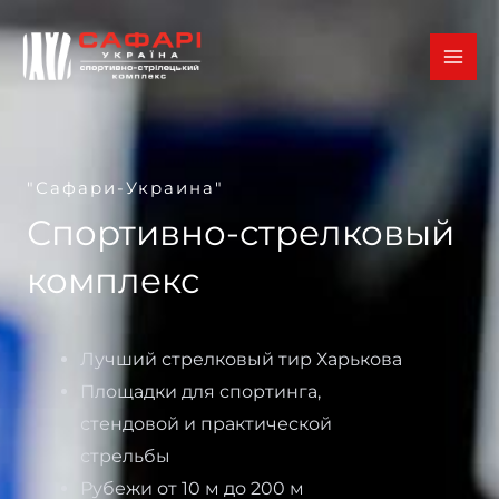
Перейти
к
содержимому
"Сафари-Украина"
Спортивно-стрелковый
комплекс
Лучший стрелковый тир Харькова
Площадки для спортинга,
стендовой и практической
стрельбы
Рубежи от 10 м до 200 м