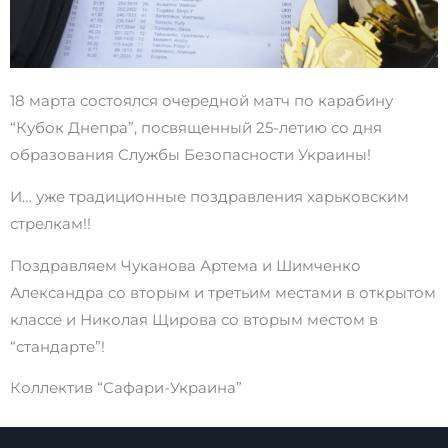
18 марта состоялся очередной матч по карабину
“Кубок Днепра”, посвященный 25-летию со дня
образования Службы Безопасности Украины!
И… уже традиционные поздравления харьковским
стрелкам!!
Поздравляем Чуканова Артема и Шимченко
Александра со вторым и третьим местами в открытом
классе и Николая Щирова со вторым местом в
“стандарте”!
Коллектив “Сафари-Украина”