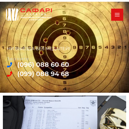
Перейти
к
содержимому
НИ ВЫЕЗДА БЕЗ МЕДАЛЕЙ!
Звоните
(096) 088 60 60
(099) 088 94 68