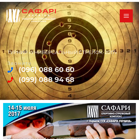
Перейти
к
содержимому
ТУРНИР «УНИВЕРСАЛЬНЫЙ СТРЕЛОК-2017»
Звоните
(096) 088 60 60
(099) 088 94 68