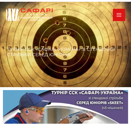
Перейти
к
содержимому
ТУРНІР ССК «САФАРІ-УКРАЇНА» ЗІ СТЕНДОВОЇ
СТРІЛЬБИ СЕРЕД ЮНІОРІВ