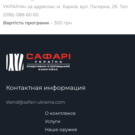
УКРАЇНА» за адресою: м. Харків, вул. Лагерна, 2б. Тел.
(096) 088 60 60.
Вартість програми
– 300 грн.
Контактная информация
stend@safari-ukraina.com
О комплексе
Услуги
Наше оружие