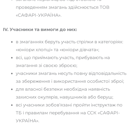
проведенням змагань здійснюється ТОВ
«САФАРІ-УКРАЇНА».
IV. Учасники та вимоги до них:
в змаганнях беруть участь стрілки в категоріях:
«юніори хлопці» та «юніори дівчата»;
всі, що приймають участь, прибувають на
змагання зі своєю зброєю;
учасники змагань несуть повну відповідальність
за збереження і використання особистої зброї;
для власної безпеки необхідна наявність
захисних окулярів, навушників або беруш;
всі учасники зобов’язані пройти інструктаж по
ТБ і правилам перебування на ССК «САФАРІ-
УКРАЇНА».